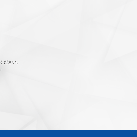
談ください。
。